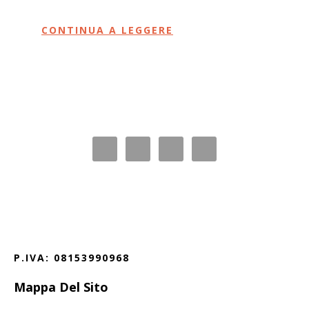
CONTINUA A LEGGERE
Before
Footer
Footer
P.IVA: 08153990968
Mappa Del Sito