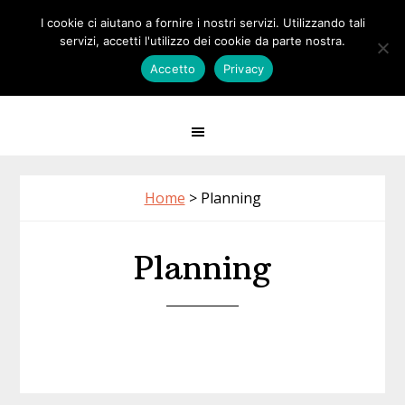
Passa
Passa
Skip
I cookie ci aiutano a fornire i nostri servizi. Utilizzando tali
Calisthenics
alla
al
to
servizi, accetti l'utilizzo dei cookie da parte nostra.
navigazione
contenuto
footer
Accetto
Privacy
MILANO
primaria
principale
Home
>
Planning
Planning