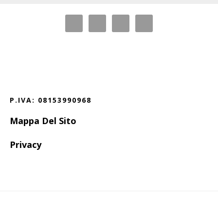
Before
Footer
Footer
P.IVA: 08153990968
Mappa Del Sito
Privacy